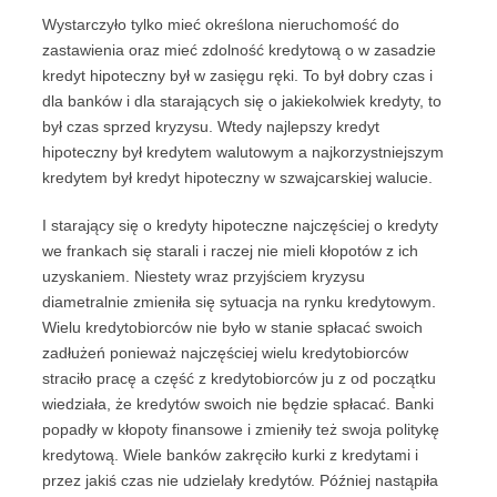
Wystarczyło tylko mieć określona nieruchomość do
zastawienia oraz mieć zdolność kredytową o w zasadzie
kredyt hipoteczny był w zasięgu ręki. To był dobry czas i
dla banków i dla starających się o jakiekolwiek kredyty, to
był czas sprzed kryzysu. Wtedy najlepszy kredyt
hipoteczny był kredytem walutowym a najkorzystniejszym
kredytem był kredyt hipoteczny w szwajcarskiej walucie.
I starający się o kredyty hipoteczne najczęściej o kredyty
we frankach się starali i raczej nie mieli kłopotów z ich
uzyskaniem. Niestety wraz przyjściem kryzysu
diametralnie zmieniła się sytuacja na rynku kredytowym.
Wielu kredytobiorców nie było w stanie spłacać swoich
zadłużeń ponieważ najczęściej wielu kredytobiorców
straciło pracę a część z kredytobiorców ju z od początku
wiedziała, że kredytów swoich nie będzie spłacać. Banki
popadły w kłopoty finansowe i zmieniły też swoja politykę
kredytową. Wiele banków zakręciło kurki z kredytami i
przez jakiś czas nie udzielały kredytów. Później nastąpiła