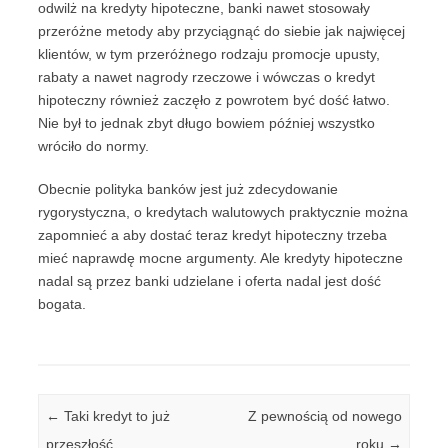
odwilż na kredyty hipoteczne, banki nawet stosowały
przeróżne metody aby przyciągnąć do siebie jak najwięcej
klientów, w tym przeróżnego rodzaju promocje upusty,
rabaty a nawet nagrody rzeczowe i wówczas o kredyt
hipoteczny również zaczęło z powrotem być dość łatwo.
Nie był to jednak zbyt długo bowiem później wszystko
wróciło do normy.
Obecnie polityka banków jest już zdecydowanie
rygorystyczna, o kredytach walutowych praktycznie można
zapomnieć a aby dostać teraz kredyt hipoteczny trzeba
mieć naprawdę mocne argumenty. Ale kredyty hipoteczne
nadal są przez banki udzielane i oferta nadal jest dość
bogata.
Post navigation
←
Taki kredyt to już
Z pewnością od nowego
przeszłość
roku
→