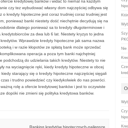
 ofercie kredytowej banków i widać to niemal na każdym
hip
kanie czy tez wybudować własny dom najczęściej odbywa się
 o kredyty hipoteczne jest coraz trudniej coraz trudniej jest
Któ
, ponieważ banki niestety dość niechętnie decydują się na
Wyb
odobnie dlatego ponieważ sa to kredyty długoterminowe i
Szy
kredytobiorców za dwa lub 6 lat. Niestety kryzys to jedna
PKO
y kredytów. Wprawdzie kredyty hipoteczne jak sama nazwa
oteką i w razie kłopotów ze spłatą bank może sprzedać
Nie 
skomplikowana operacja a poza tym banki najchętniej
Kre
nie podchodzą do udzielania takich kredytów. Niestety to nie
były na wyciagnięcie ręki, kiedy kredyty hipoteczne w obcej
Cze
kre
 kiedy starający się o kredyty hipoteczne najczęściej sięgali
ż czas i trudno powiedzieć czy kiedykolwiek do nas powróci.
ważną rolę a ofercie kredytowej banków i jest to oczywiste
O
ze dopóki nie zmieni się polityka kredytowa banków.
Wyb
Czy
hip
Kre
Ranking kredytów hipotecznych-najlepsze