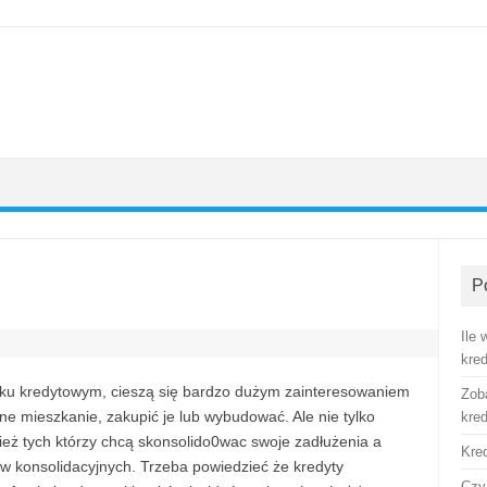
P
Ile
kre
ynku kredytowym, cieszą się bardzo dużym zainteresowaniem
Zob
ne mieszkanie, zakupić je lub wybudować. Ale nie tylko
kre
ież tych którzy chcą skonsolido0wac swoje zadłużenia a
Kre
ów konsolidacyjnych. Trzeba powiedzieć że kredyty
Czy