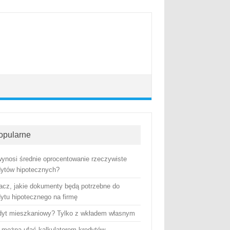
opularne
 wynosi średnie oprocentowanie rzeczywiste
dytów hipotecznych?
acz, jakie dokumenty będą potrzebne do
dytu hipotecznego na firmę
dyt mieszkaniowy? Tylko z wkładem własnym
 można ufać kalkulatorom kredytów