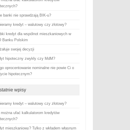
otecznych?
re banki nie sprawdzają BIK-u?
ieramy kredyt – walutowy czy złotowy?
bki kredyt dla wspólnot mieszkaniowych w
 Banku Polskim
żałuje swojej decyzji
dyt hipoteczny zwykły czy MdM?
go oprocentowanie nominalne nie powie Ci o
dycie hipotecznym?
statnie wpisy
ieramy kredyt – walutowy czy złotowy?
 można ufać kalkulatorom kredytów
otecznych?
dyt mieszkaniowy? Tylko z wkładem własnym