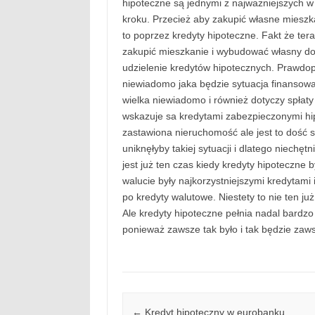
hipoteczne są jednymi z najważniejszych w
kroku. Przecież aby zakupić własne miesz
to poprzez kredyty hipoteczne. Fakt że teraz
zakupić mieszkanie i wybudować własny dom
udzielenie kredytów hipotecznych. Prawdop
niewiadomo jaka będzie sytuacja finansowa 
wielka niewiadomo i również dotyczy spłat
wskazuje sa kredytami zabezpieczonymi hip
zastawiona nieruchomość ale jest to dość 
uniknęłyby takiej sytuacji i dlatego niechęt
jest już ten czas kiedy kredyty hipoteczne 
walucie były najkorzystniejszymi kredytami i
po kredyty walutowe. Niestety to nie ten ju
Ale kredyty hipoteczne pełnia nadal bardzo 
ponieważ zawsze tak było i tak będzie zaws
Post navigation
←
Kredyt hipoteczny w eurobanku