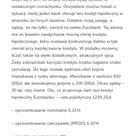
ostatecznym rozrachunku. Oczywiście można mówić o
sytuacji, kiedy jeden bank oferuje tani kredyt hipoteczny w
stosunku do innych banków. Ostatnio moją uwagę, a
sądzę, że nie tylko, zwrócił na siebie Eurobank. Tej wiosny
ma on bowiem niesłychanie mocną ofertę kredytu
hipotecznego, który zostawia konkurencję daleko w tyle
niemal przy każdej kwocie kredytu. W dodatku możemy
liczyć także na wiele dodatkowych, atrakcyjnych opcji.
Żeby zobrazować korzyści kredytu trzeba najpierw zrobić
symulację. Do tego została wybrana ofert kupna
mieszkania z rynku wtórnego. Mieszkanie o wartości 420
000zł, ale wnioskujemy jedynie o 200 000zł. Okres spłaty –
30 lat, raty równe. Oto, co proponuje nam tani kredyt
hipoteczny Eurobanku. – rata pojedyncza 1239,25zł
– oprocentowanie nominalne 6,31%
– oprocentowanie rzeczywiste (RRSO) 6,92%