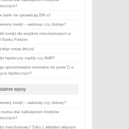
otecznych?
re banki nie sprawdzają BIK-u?
ieramy kredyt – walutowy czy złotowy?
bki kredyt dla wspólnot mieszkaniowych w
 Banku Polskim
żałuje swojej decyzji
dyt hipoteczny zwykły czy MdM?
go oprocentowanie nominalne nie powie Ci o
dycie hipotecznym?
statnie wpisy
ieramy kredyt – walutowy czy złotowy?
 można ufać kalkulatorom kredytów
otecznych?
dyt mieszkaniowy? Tylko z wkładem własnym