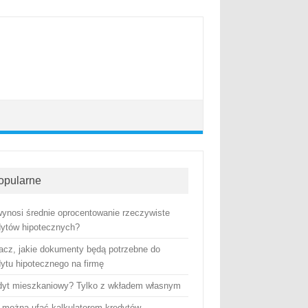
opularne
 wynosi średnie oprocentowanie rzeczywiste
dytów hipotecznych?
acz, jakie dokumenty będą potrzebne do
dytu hipotecznego na firmę
dyt mieszkaniowy? Tylko z wkładem własnym
 można ufać kalkulatorom kredytów