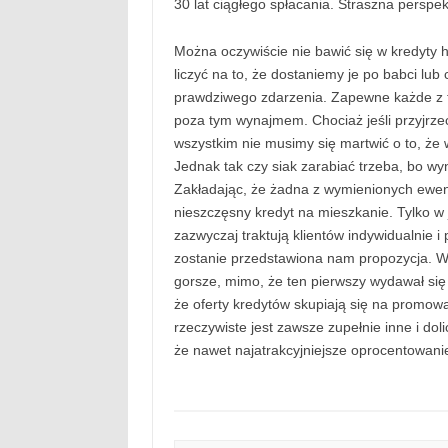
30 lat ciągłego spłacania. Straszna perspek
Można oczywiście nie bawić się w kredyty 
liczyć na to, że dostaniemy je po babci lub 
prawdziwego zdarzenia. Zapewne każde z t
poza tym wynajmem. Chociaż jeśli przyjrzeć 
wszystkim nie musimy się martwić o to, że 
Jednak tak czy siak zarabiać trzeba, bo wy
Zakładając, że żadna z wymienionych ewent
nieszczęsny kredyt na mieszkanie. Tylko w 
zazwyczaj traktują klientów indywidualnie i
zostanie przedstawiona nam propozycja. 
gorsze, mimo, że ten pierwszy wydawał się
że oferty kredytów skupiają się na promo
rzeczywiste jest zawsze zupełnie inne i dol
że nawet najatrakcyjniejsze oprocentowani