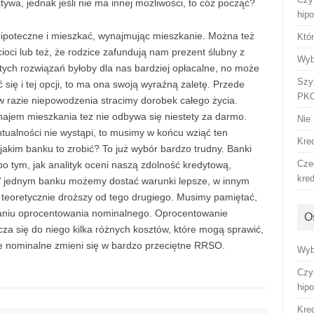
tywa, jednak jeśli nie ma innej możliwości, to cóż począć?
hip
hipoteczne i mieszkać, wynajmując mieszkanie. Można też
Któ
cioci lub też, że rodzice zafundują nam prezent ślubny z
Wyb
ych rozwiązań byłoby dla nas bardziej opłacalne, no może
Szy
się i tej opcji, to ma ona swoją wyraźną zaletę. Przede
PKO
w razie niepowodzenia stracimy dorobek całego życia.
najem mieszkania tez nie odbywa się niestety za darmo.
Nie 
ualności nie wystąpi, to musimy w końcu wziąć ten
Kre
jakim banku to zrobić? To już wybór bardzo trudny. Banki
Cze
 po tym, jak analityk oceni naszą zdolność kredytową,
kre
W jednym banku możemy dostać warunki lepsze, w innym
 teoretycznie droższy od tego drugiego. Musimy pamiętać,
waniu oprocentowania nominalnego. Oprocentowanie
O
icza się do niego kilka różnych kosztów, które mogą sprawić,
e nominalne zmieni się w bardzo przeciętne RRSO.
Wyb
Czy
hip
Kre