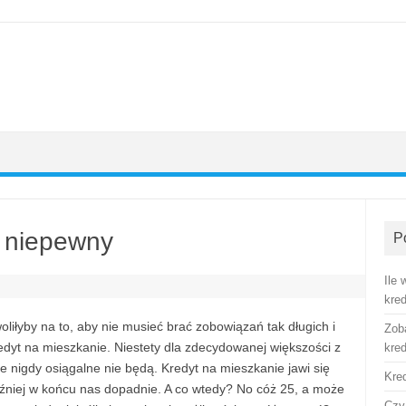
e niepewny
P
Ile
kre
iłyby na to, aby nie musieć brać zobowiązań tak długich i
Zob
edyt na mieszkanie. Niestety dla zdecydowanej większości z
kre
że nigdy osiągalne nie będą. Kredyt na mieszkanie jawi się
Kre
źniej w końcu nas dopadnie. A co wtedy? No cóż 25, a może
Czy