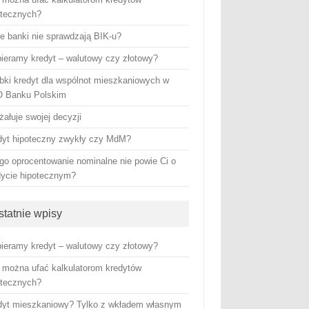
otecznych?
re banki nie sprawdzają BIK-u?
ieramy kredyt – walutowy czy złotowy?
bki kredyt dla wspólnot mieszkaniowych w
 Banku Polskim
żałuje swojej decyzji
dyt hipoteczny zwykły czy MdM?
go oprocentowanie nominalne nie powie Ci o
dycie hipotecznym?
statnie wpisy
ieramy kredyt – walutowy czy złotowy?
 można ufać kalkulatorom kredytów
otecznych?
dyt mieszkaniowy? Tylko z wkładem własnym