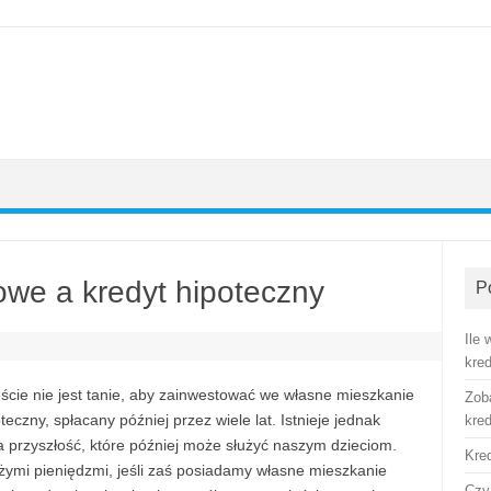
owe a kredyt hipoteczny
P
Ile
kre
cie nie jest tanie, aby zainwestować we własne mieszkanie
Zob
czny, spłacany później przez wiele lat. Istnieje jednak
kre
 przyszłość, które później może służyć naszym dzieciom.
Kre
ymi pieniędzmi, jeśli zaś posiadamy własne mieszkanie
Czy