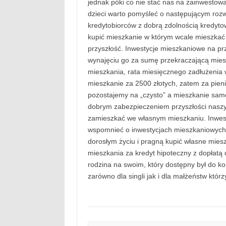
jednak póki co nie stać nas na zainwestow
dzieci warto pomyśleć o następującym rozw
kredytobiorców z dobrą zdolnością kredyto
kupić mieszkanie w którym wcale mieszka
przyszłość. Inwestycje mieszkaniowe na prz
wynajęciu go za sumę przekraczającą mies
mieszkania, rata miesięcznego zadłużenia
mieszkanie za 2500 złotych, zatem za pien
pozostajemy na „czysto” a mieszkanie samo
dobrym zabezpieczeniem przyszłości naszy
zamieszkać we własnym mieszkaniu. Inwest
wspomnieć o inwestycjach mieszkaniowych d
dorosłym życiu i pragną kupić własne miesz
mieszkania za kredyt hipoteczny z dopłatą
rodzina na swoim, który dostępny był do k
zarówno dla singli jak i dla małżeństw którz