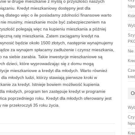
anie w drugie mieszkanie z myślą o przyszłości naszych
hip
iązaniu. Kredyt mieszkaniowy dostępny jest dla
wą dlatego więc o ile posiadamy zdolności finansowe warto
Któ
ć nie musimy, mieszkanie może być zabezpieczeniem na
Wyb
yszłość polegają więc na kupieniu mieszkania a później
Szy
ięczną ratę mieszkania. Zatem zaciągamy kredyt na
PKO
 wynosić będzie około 1500 złotych, następnie wynajmujemy
iądze za wynajem spłacamy zadłużenie i czynsz mieszkania,
Nie 
 na siebie zarabia. Takie inwestycje mieszkaniowe są
Kre
ch dzieci, które wyprowadzając się z domu mogą
ycje mieszkaniowe a kredyt dla młodych. Warto również
Cze
kre
la młodych ludzi, którzy stawiają pierwsze kroki w
kanie za kredyt. Istnieje bowiem możliwość kupienia
 dla młodych, program ten zastępuje kredyt w programie
O
ońca poprzedniego roku. Kredyt dla młodych oferowany jest
y nie przekroczyli 35 roku życia.
Wyb
Czy
hip
Kre