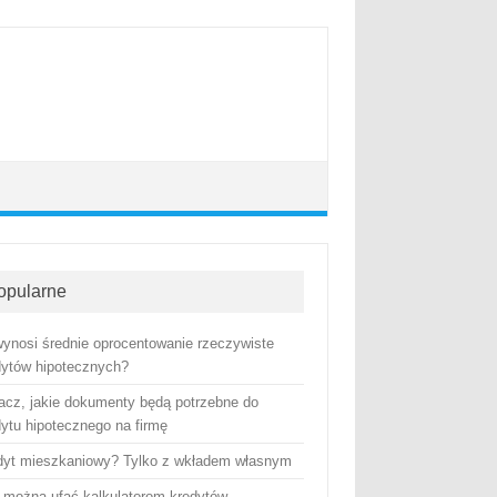
opularne
 wynosi średnie oprocentowanie rzeczywiste
dytów hipotecznych?
acz, jakie dokumenty będą potrzebne do
dytu hipotecznego na firmę
dyt mieszkaniowy? Tylko z wkładem własnym
 można ufać kalkulatorom kredytów